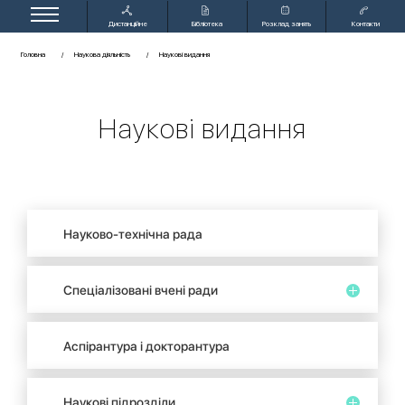
Дистанційне
Бібліотека
Розклад занять
Контакти
навчання
Головна
Наукова діяльність
Наукові видання
Наукові видання
Науково-технічна рада
Спеціалізовані вчені ради
Аспірантура і докторантура
Наукові підрозділи