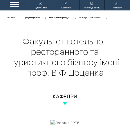
Дистанційне
Бібліотека
Розклад занять
Контакти
навчання
Головна
Про університет
Навчальні підрозділи
Інститути / Факультети
Факультет готельно-
ресторанного та
туристичного бізнесу імені
проф. В.Ф.Доценка
КАФЕДРИ