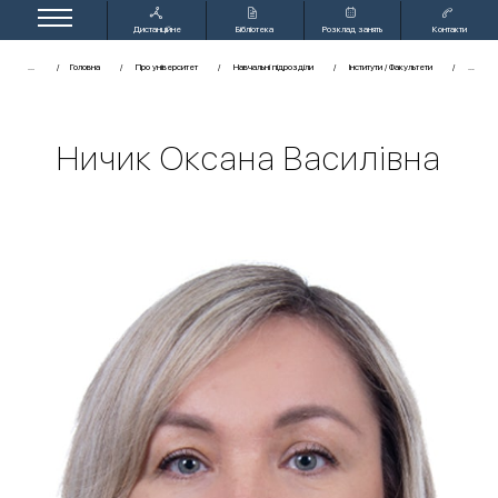
Дистанційне
Бібліотека
Розклад занять
Контакти
навчання
...
Головна
Про університет
Навчальні підрозділи
Інститути / Факультети
Ничик Оксана Василівна