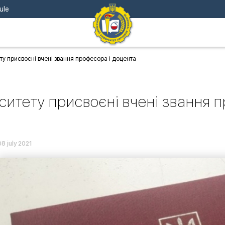
ule
у присвоєні вчені звання професора і доцента
итету присвоєні вчені звання 
08 july 2021