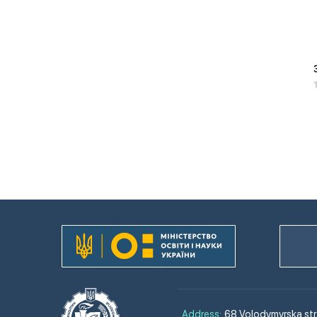
Address:
68 Volodymyrska str.