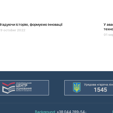
Згадуючи історію, формуємо інновації
У ава
техно
19 october 2022
01 se
,
Background:
+38 044 289-54-