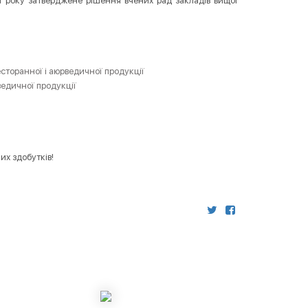
1 року затверджене рішення вчених рад закладів вищої
есторанної і аюрведичної продукції
ведичної продукції
их здобутків!