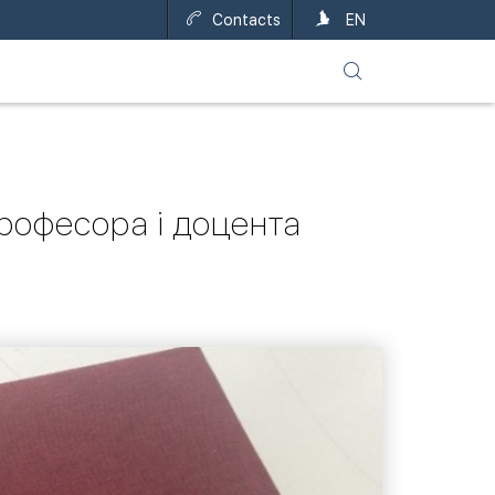
Contacts
UA
EN
професора і доцента