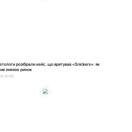
тологи розібрали кейс, що врятував «Snickers»: як
ив змінює ринок
ril 2026