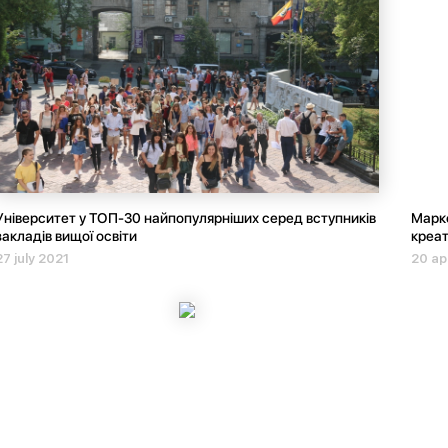
Університет у ТОП-30 найпопулярніших серед вступників
Марке
закладів вищої освіти
креат
27 july 2021
20 ap