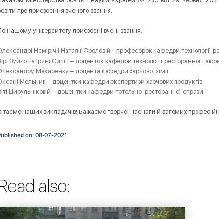
Наказом Міністерства освіти і науки України № 735 від 29 червня 202
освіти про присвоєння вченого звання.
По нашому університету присвоєні вчені звання:
Олександрі Нєміріч і Наталії Фроловій - професорок кафедри технології р
Вірі Зуйко та Ірині Силці – доценток кафедри технології ресторанної і аюр
Олександру Макаренку – доцента кафедри харчової хімії
Оксані Мельник – доцентки кафедри експертизи харчових продуктів
Віті Цирульніковій – доцентки кафедри готельно-ресторанної справи
Вітаємо наших викладачів! Бажаємо творчої наснаги й вагомих професійн
Published on: 08-07-2021
Read also: