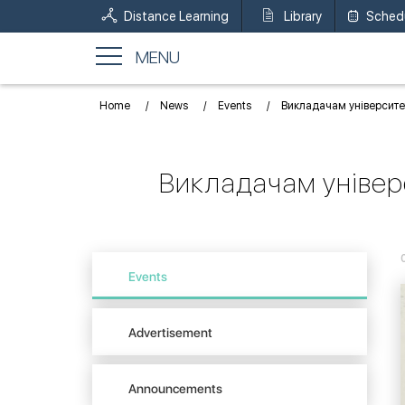
Distance Learning
Library
Sched
MENU
Home
News
Events
Викладачам університет
Викладачам універс
Events
Advertisement
Announcements