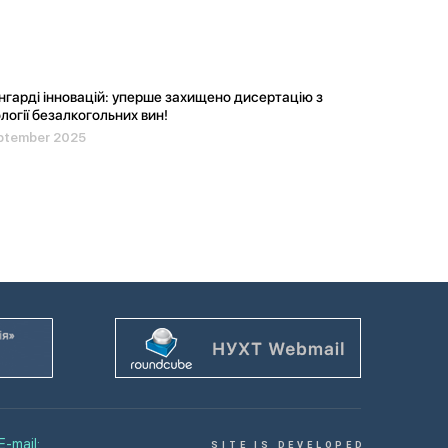
нгарді інновацій: уперше захищено дисертацію з
логії безалкогольних вин!
ptember 2025
E-mail:
SITE IS DEVELOPED