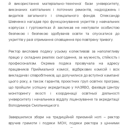
й використання матеріально-технічної бази університету,
виконаних капітальних і поточних ремонтів, надходжень і
видатків загального і спеціального фондів. Олександр
Шевченко нагадав про функціонування укриттів у навчальних
корпусах і гуртожитках й закликав не нехтувати особистою
безпекою і безпекою здобувачів освіти та спускатися до
укриттів у разі отримання сповіщення про повітряну тривогу.
Ректор висловив подяку усьому колективові за наполегливу
працю у складних реаліях сьогодення, за мужність, стійкість і
професіоналізм. Окрема подяка прозвучала на адресу
працівників Приймальної комісії, відбіркових комісій і всіх
викладачів і співробітників, що долучилися до вступної кампанії
цього року, а також гарантів, проєктних груп освітніх програм,
що пройшли успішну акредитацію у НАЗЯВО, фахівців Центру
моніторингу якості і координації освітньої діяльності
університету і начальника відділу ліцензування та акредитації
Володимира Смольницького.
Завершилися збори на традиційній приємній ноті – ректор
вручив грамоти і подяки МОН, подяки ректора з цінними