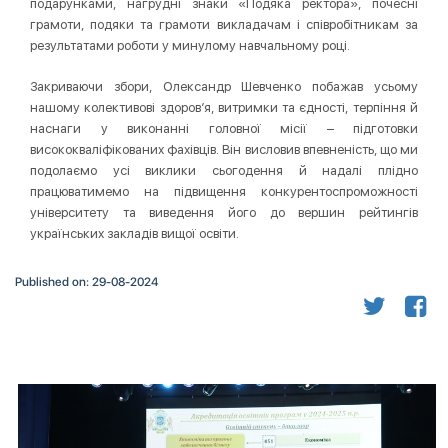
подарунками, нагрудні знаки «Подяка ректора», почесні
грамоти, подяки та грамоти викладачам і співробітникам за
результатами роботи у минулому навчальному році.
Закриваючи збори, Олександр Шевченко побажав усьому
нашому колективові здоров’я, витримки та єдності, терпіння й
наснаги у виконанні головної місії – підготовки
висококваліфікованих фахівців. Він висловив впевненість, що ми
подолаємо усі виклики сьогодення й надалі плідно
працюватимемо на підвищення конкурентоспроможності
університету та виведення його до вершин рейтингів
українських закладів вищої освіти.
Published on: 29-08-2024