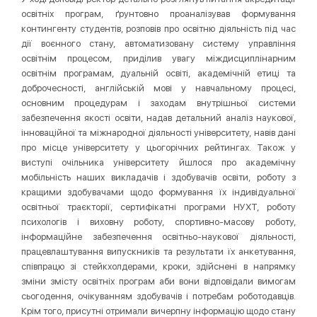
освітніх програм, ґрунтовно проаналізував формування
контингенту студентів, розповів про освітню діяльність під час
дії воєнного стану, автоматизовану систему управління
освітнім процесом, приділив увагу міждисциплінарним
освітнім програмам, дуальній освіті, академічній етиці та
доброчесності, англійській мові у навчальному процесі,
основним процедурам і заходам внутрішньої системи
забезпечення якості освіти, надав детальний аналіз наукової,
інноваційної та міжнародної діяльності університету, навів дані
про місце університету у цьогорічних рейтингах. Також у
виступі очільника університету йшлося про академічну
мобільність наших викладачів і здобувачів освіти, роботу з
кращими здобувачами щодо формування їх індивідуальної
освітньої траєкторії, сертифікатні програми НУХТ, роботу
психологів і виховну роботу, спортивно-масову роботу,
інформаційне забезпечення освітньо-наукової діяльності,
працевлаштування випускників та результати їх анкетування,
співпрацю зі стейкхолдерами, кроки, здійснені в напрямку
зміни змісту освітніх програм аби вони відповідали вимогам
сьогодення, очікуванням здобувачів і потребам роботодавців.
Крім того, присутні отримали вичерпну інформацію щодо стану