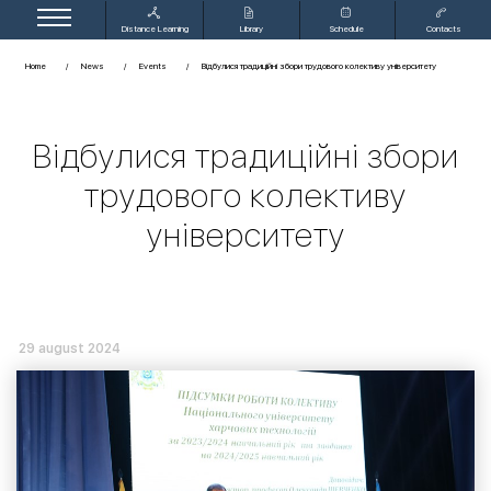
Distance Learning
Library
Schedule
Contacts
Home
News
Events
Відбулися традиційні збори трудового колективу університету
Відбулися традиційні збори
трудового колективу
університету
29 august 2024