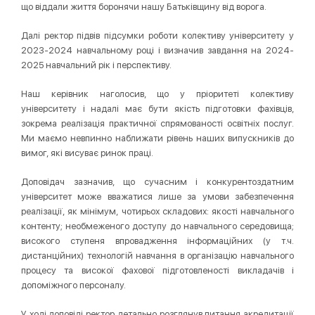
що віддали життя боронячи нашу Батьківщину від ворога.
Далі ректор підвів підсумки роботи колективу університету у
2023-2024 навчальному році і визначив завдання на 2024-
2025 навчальний рік і перспективу.
Наш керівник наголосив, що у пріоритеті колективу
університету і надалі має бути якість підготовки фахівців,
зокрема реалізація практичної спрямованості освітніх послуг.
Ми маємо невпинно наближати рівень наших випускників до
вимог, які висуває ринок праці.
Доповідач зазначив, що сучасним і конкурентоздатним
університет може вважатися лише за умови забезпечення
реалізації, як мінімум, чотирьох складових: якості навчального
контенту; необмеженого доступу до навчального середовища;
високого ступеня впровадження інформаційних (у т.ч.
дистанційних) технологій навчання в організацію навчального
процесу та високої фахової підготовленості викладачів і
допоміжного персоналу.
У ході доповіді ректор детально розглянув питання акредитації