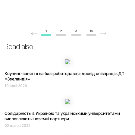
1
2
3
10
Read also:
Коучинг-заняття на базі роботодавця: досвід співпраці з ДП
«Зееландія»
10 april 2026
Солідарність із Україною та українськими університетами
висловлюють іноземні партнери
02 march 2022