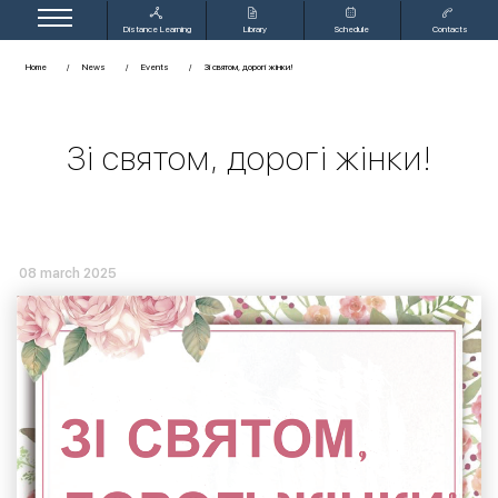
Distance Learning
Library
Schedule
Contacts
Home
News
Events
Зі святом, дорогі жінки!
Зі святом, дорогі жінки!
08 march 2025