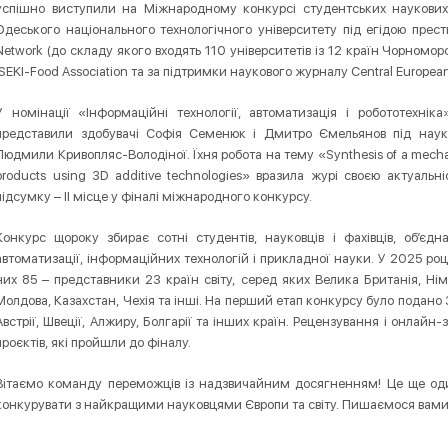
успішно виступили на Міжнародному конкурсі студентських наукових 
Одеського національного технологічного університету під егідою прест
Network (до складу якого входять 110 університетів із 12 країн Чорномор
ISEKI-Food Association та за підтримки наукового журналу Central European
У номінації «Інформаційні технології, автоматизація і робототехнік
представили здобувачі Софія Семенюк і Дмитро Ємельянов під наук
Людмили Кривопляс-Володіної. Їхня робота на тему «Synthesis of a mechatro
products using 3D additive technologies» вразила журі своєю актуаль
підсумку – II місце у фіналі міжнародного конкурсу.
Конкурс щороку збирає сотні студентів, науковців і фахівців, об’єд
автоматизації, інформаційних технологій і прикладної науки. У 2025 ро
них 85 – представники 23 країн світу, серед яких Велика Британія, Нім
Молдова, Казахстан, Чехія та інші. На перший етап конкурсу було подано 35
Австрії, Швеції, Алжиру, Болгарії та інших країн. Рецензування і онлайн
проєктів, які пройшли до фіналу.
Вітаємо команду переможців із надзвичайним досягненням! Це ще один
конкурувати з найкращими науковцями Європи та світу. Пишаємося вами