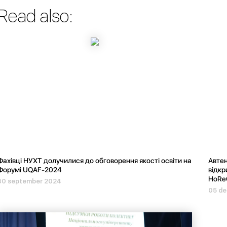
Read also:
Фахівці НУХТ долучилися до обговорення якості освіти на
Автен
Форумі UQAF-2024
відкр
HoRe
30 september 2024
05 d