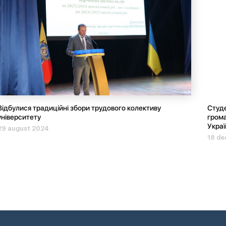
Відбулися традиційні збори трудового колективу
Студе
університету
грома
Украї
29 august 2024
18 de