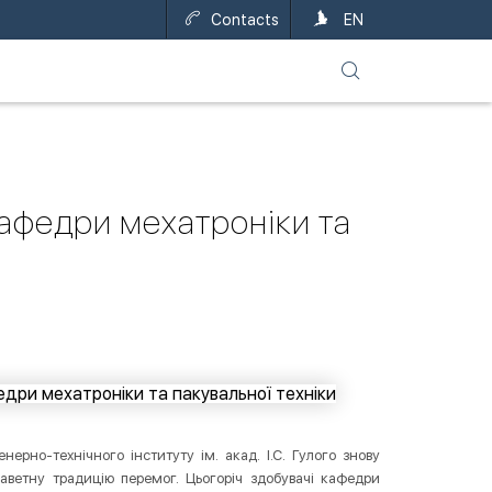
Contacts
UA
EN
афедри мехатроніки та
ерно-технічного інституту ім. акад. І.С. Гулого знову
лаветну традицію перемог. Цьогоріч здобувачі кафедри