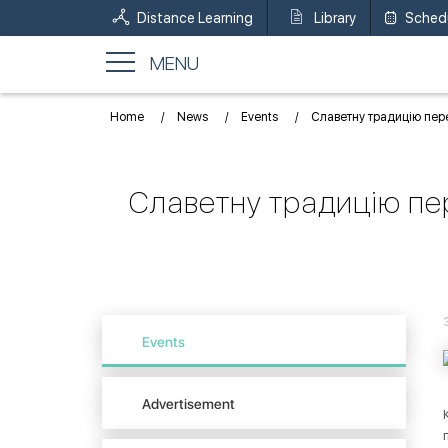
Distance Learning
Library
Sched
MENU
Home
News
Events
Славетну традицію пере
Славетну традицію пе
Events
Advertisement