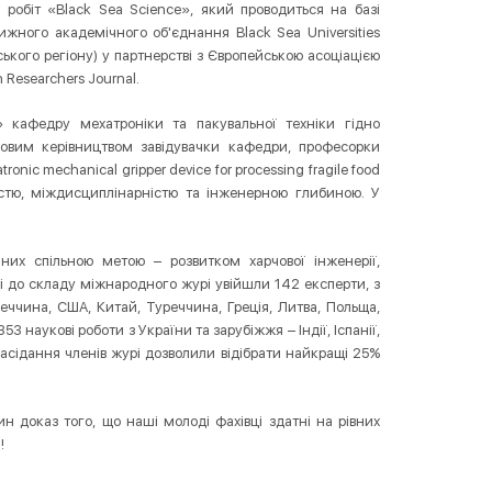
робіт «Black Sea Science», який проводиться на базі
ижного академічного об'єднання Black Sea Universities
ського регіону) у партнерстві з Європейською асоціацією
 Researchers Journal.
а» кафедру мехатроніки та пакувальної техніки гідно
овим керівництвом завідувачки кафедри, професорки
nic mechanical gripper device for processing fragile food
ністю, міждисциплінарністю та інженерною глибиною. У
наних спільною метою – розвитком харчової інженерії,
ці до складу міжнародного журі увійшли 142 експерти, з
еччина, США, Китай, Туреччина, Греція, Литва, Польща,
3 наукові роботи з України та зарубіжжя – Індії, Іспанії,
-засідання членів журі дозволили відібрати найкращі 25%
 доказ того, що наші молоді фахівці здатні на рівних
!