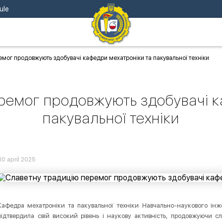
ule
мог продовжують здобувачі кафедри мехатроніки та пакувальної техніки
ремог продовжують здобувачі к
пакувальної техніки
30 april 2025
Кафедра мехатроніки та пакувальної техніки Навчально-наукового інжен
підтвердила свій високий рівень і наукову активність, продовжуючи с