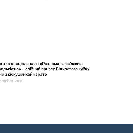
нтка спеціальності «Реклама та зв’язки з
дськістю» – срібний призер Відкритого кубку
ни з кіокушинкай карате
cember 2019