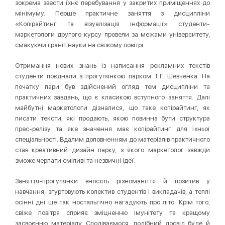
зокрема звести їхнє перебування у закритих приміщеннях до
мінімуму. Перше практичне заняття з дисципліни
«Копірайтинг та візуалізація інформації» студенти-
маркетологи другого курсу провели за межами університету,
смакуючи граніт науки на свіжому повітрі.
Отримання нових знань із написання рекламних текстів
студенти поєднали з прогулянкою парком Т.Г. Шевченка. На
початку пари був здійснений огляд тем дисципліни та
практичних завдань, що є класикою вступного заняття. Далі
майбутні маркетологи дізналися, що таке копірайтинг, як
писати тексти, які продають, якою повинна бути структура
прес-релізу та яке значення має копірайтинг для їхньої
спеціальності. Вдалим доповненням до матеріалів практичного
став креативний дизайн парку, з якого маркетолог завжди
зможе черпати сміливі та незвичні ідеї.
Заняття-прогулянки вносять різноманіття й позитив у
навчання, згуртовують колектив студентів і викладачів, а теплі
осінні дні ще так ностальгічно нагадують про літо. Крім того,
свіже повітря сприяє зміцненню імунітету та кращому
засвоєнню матеріалу. Сподіваємося, подібний досвід буде й