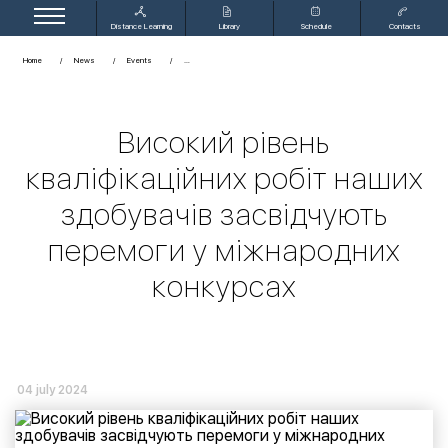
Distance Learning
Library
Schedule
Contacts
Home
News
Events
Високий рівень
кваліфікаційних робіт наших
здобувачів засвідчують
перемоги у міжнародних
конкурсах
04 july 2024