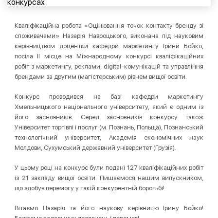
Кваліфікаційна робота «Оцінювання точок контакту бренду зі
споживачами» Назарія Навроцького, виконана під науковим
керівництвом доцентки кафедри маркетингу Ірини Бойко,
посіла ІІ місце на Міжнародному конкурсі кваліфікаційних
робіт з маркетингу, реклами, digital-комунікацій та управління
брендами за другим (магістерським) рівнем вищої освіти.
Конкурс проводився на базі кафедри маркетингу
Хмельницького національного університету, який є одним із
його засновників. Серед засновників конкурсу також
Університет торгівлі і послуг (м. Познань, Польща), Познанський
технологічний університет, Академія економічних наук
Молдови, Сухумський державний університет (Грузія).
У цьому році на конкурс були подані 127 кваліфікаційних робіт
із 21 закладу вищої освіти. Пишаємося нашим випускником,
що здобув перемогу у такій конкурентній боротьбі!
Вітаємо Назарія та його наукову керівницю Ірину Бойко!