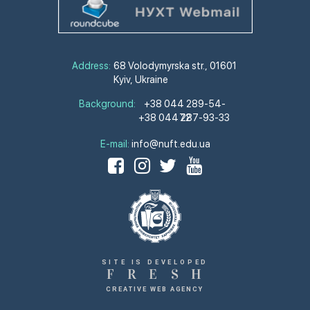
Address:
68 Volodymyrska str., 01601
Kyiv, Ukraine
Background:
+38 044 289-54-
+38 044 287-93-33
72
E-mail:
info@nuft.edu.ua
SITE IS DEVELOPED
F
R
E
S
H
CREATIVE WEB AGENCY