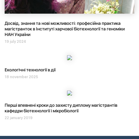
Досвід, знання та нові можливості: професійна практика
магістранток в Інституті харчової біотехнології та геноміки
НАН України
19 july 2024
Екологічні технології в дії
18 november 2025
Перші впевнені кроки до захисту диплому магістрантів
кафедри біотехнології і мікробіології
22 january 2019