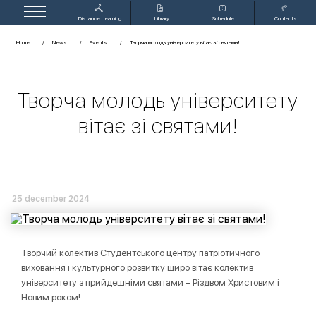
Distance Learning
Library
Schedule
Contacts
Home
News
Events
Творча молодь університету вітає зі святами!
Творча молодь університету
вітає зі святами!
25 december 2024
Творчий колектив Студентського центру патріотичного
виховання і культурного розвитку щиро вітає колектив
університету з прийдешніми святами – Різдвом Христовим і
Новим роком!