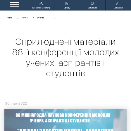
Distance Learning
Library
Schedule
Contacts
Home
News
Events
Оприлюднені матеріали
88-ї конференції молодих
учених, аспірантів і
студентів
30 may 2022