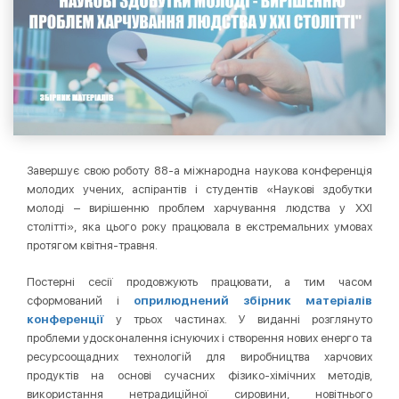
Завершує свою роботу 88-а міжнародна наукова конференція
молодих учених, аспірантів і студентів «Наукові здобутки
молоді – вирішенню проблем харчування людства у ХХІ
столітті», яка цього року працювала в екстремальних умовах
протягом квітня-травня.
Постерні сесії продовжують працювати, а тим часом
сформований і
оприлюднений збірник матеріалів
конференції
у трьох частинах. У виданні розглянуто
проблеми удосконалення існуючих і створення нових енерго та
ресурсоощадних технологій для виробництва харчових
продуктів на основі сучасних фізико-хімічних методів,
використання нетрадиційної сировини, новітнього