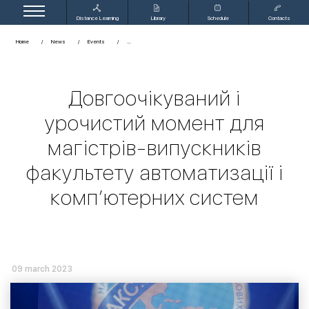
Distance Learning
Library
Schedule
Contacts
Home
News
Events
Довгоочікуваний і
урочистий момент для
магістрів-випускників
факультету автоматизації і
комп’ютерних систем
09 march 2023