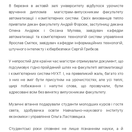
8 березня в актовій залі університету відбулося урочисте
вручення дипломів магістрам-випускникам факультету
автоматизації і комп’ютерних систем. Своїх вихованців тепло
привітали декан факультету Андрій Форсюк, заступниці декана
Олена Андріюк і Оксана Мулява, завідувач кафедри
автоматизації та комп'ютерних технологій систем управління
Ярослав Смітюх, завідувач кафедри інформаційних технологій,
штучного інтелекту і кібербезпеки Сергій Грибков.
У непростий для країни час магістри отримували документ, що
підсумовує гідно пройдений шлях на факультеті автоматизації
і комп’ютерних систем НУХТ. І, на превеликий жаль, багато хто
з них не зміг бути присутнім на урочистостях, але усі теплі,
щирі побажання і напутні слова, що прозвучали, були
адресовані всім без винятку випускникам факультету.
Музичні вітання подарували студенти молодших курсів і гостя
свята, здобувачка освіти Навчально-наукового інституту
економіки і управління Ольга Ластовецька.
Студентські роки сповнені не лише пізнанням науки, а й