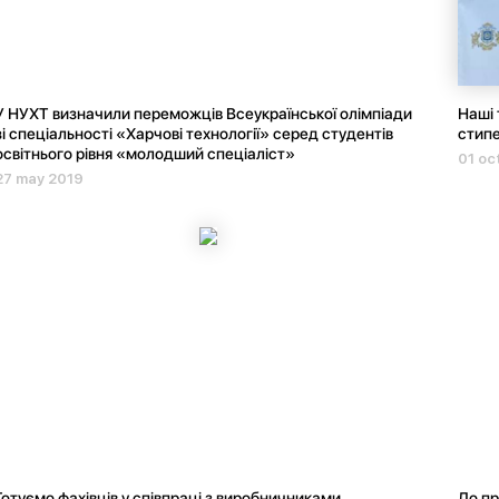
У НУХТ визначили переможців Всеукраїнської олімпіади
Наші 
зі спеціальності «Харчові технології» серед студентів
стипе
освітнього рівня «молодший спеціаліст»
01 oc
27 may 2019
Готуємо фахівців у співпраці з виробничниками
До пр