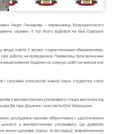
права» Надія Гончарова – переможець Всеукраїнського
ранна справа», ІІ тур якого відбувся на базі Одеської
ладу вищої освіти. У зв’язку з карантинними обмеженнями,
свої роботи, не проводилася. Переможці були визначені
мне рецензування поданих на конкурс робіт не менше ніж
 і галузевої конкурсної комісії наша студентка стала
робів з використанням ультразвуку» Надія виконала під
фесора Віктора Доценка і асистента Юлії Мирошник.
льних досліджень науково обґрунтовано і удосконалено
ї цінності з використанням ультразвуку. Це дозволяє
я яєчно-цукрової суміші та екстракції жиророзчинних