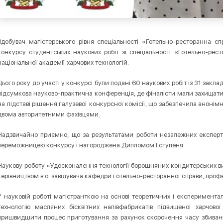
Здобувач магістерського рівня спеціальності «Готельно-ресторанна с
конкурсу студентських наукових робіт зі спеціальності «Готельно-ресто
національної академії харчових технологій.
Цього року до участі у конкурсі були подані 60 наукових робіт із 31 зак
підсумкова науково-практична конференція, де фіналісти мали захищати 
на підставі рішення галузевої конкурсної комісії, що забезпечила аноні
двома авторитетними фахівцями.
Надзвичайно приємно, що за результатами роботи незалежних експертів
переможницею конкурсу і нагороджена Дипломом І ступеня.
Наукову роботу «Удосконалення технології борошняних кондитерських ви
керівництвом в.о. завідувача кафедри готельно-ресторанної справи, про
У науковій роботі магістранткою на основі теоретичних і експеримента
технологію масляних бісквітних напівфабрикатів підвищеної харчово
пришвидшити процес приготування за рахунок скорочення часу збиванн