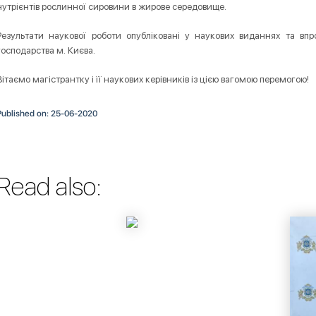
нутрієнтів рослинної сировини в жирове середовище.
Результати наукової роботи опубліковані у наукових виданнях та вп
господарства м. Києва.
Вітаємо магістрантку і її наукових керівників із цією вагомою перемогою!
Published on: 25-06-2020
Read also: