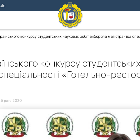
ule
раїнського конкурсу студентських наукових робіт виборола магістрантка сп
їнського конкурсу студентськи
 спеціальності «Готельно-ресто
25 june 2020