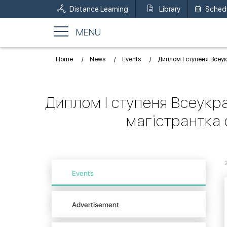
Distance Learning
Library
Sched
MENU
Home
News
Events
Диплом І ступеня Всеук
Диплом І ступеня Всеукра
магістрантка
Events
Advertisement