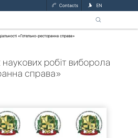
Contacts
UA
EN
еціальності «Готельно-ресторанна справа»
х наукових робіт виборола
ранна справа»