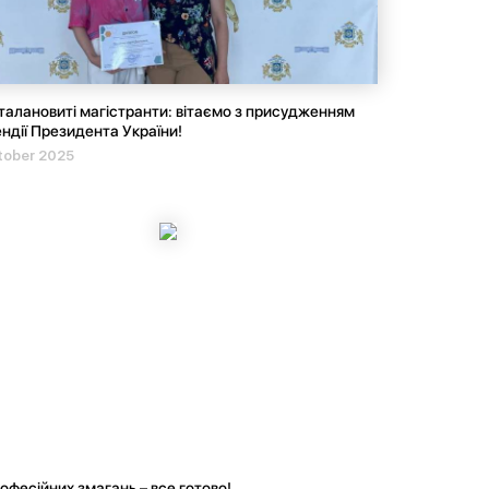
талановиті магістранти: вітаємо з присудженням
ндії Президента України!
tober 2025
офесійних змагань – все готово!