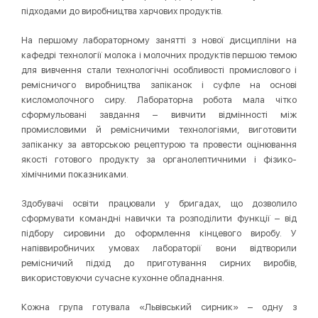
підходами до виробництва харчових продуктів.
На першому лабораторному занятті з нової дисципліни на
кафедрі технології молока і молочних продуктів першою темою
для вивчення стали технологічні особливості промислового і
ремісничого виробництва запіканок і суфле на основі
кисломолочного сиру. Лабораторна робота мала чітко
сформульовані завдання – вивчити відмінності між
промисловими й ремісничими технологіями, виготовити
запіканку за авторською рецептурою та провести оцінювання
якості готового продукту за органолептичними і фізико-
хімічними показниками.
Здобувачі освіти працювали у бригадах, що дозволило
сформувати командні навички та розподілити функції – від
підбору сировини до оформлення кінцевого виробу. У
напіввиробничих умовах лабораторії вони відтворили
ремісничий підхід до приготування сирних виробів,
використовуючи сучасне кухонне обладнання.
Кожна група готувала «Львівський сирник» – одну з