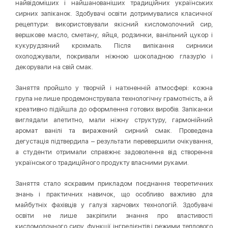
найвідоміших і найшанованіших традиційних українських
сирних запіканок. Здобувачі освіти дотримувалися класичної
рецептури: використовували якісний кисломолочний сир,
вершкове масло, сметану, яйця, родзинки, ванільний цукор і
кукурудзяний крохмаль. Після випікання сирники
охолоджували, покривали ніжною шоколадною глазур’ю і
декорували на свій смак.
Заняття пройшло у творчій і натхненній атмосфері: кожна
група не лише продемонструвала технологічну грамотність, а й
креативно підійшла до оформлення готових виробів. Запіканки
виглядали апетитно, мали ніжну структуру, гармонійний
аромат ванілі та виражений сирний смак. Проведена
дегустація підтвердила – результати перевершили очікування,
а студенти отримали справжнє задоволення від створення
українського традиційного продукту власними руками.
Заняття стало яскравим прикладом поєднання теоретичних
знань і практичних навичок, що особливо важливо для
майбутніх фахівців у галузі харчових технологій. Здобувачі
освіти не лише закріпили знання про властивості
кисломолочного сиру, функції інгредієнтів і режими теплового