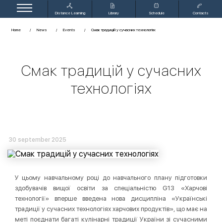
Distance Learning
Library
Schedule
Contacts
Home
News
Events
Смак традицій у сучасних технологіях
Смак традицій у сучасних
технологіях
30 september 2025
У цьому навчальному році до навчального плану підготовки
здобувачів вищої освіти за спеціальністю G13 «Харчові
технології» вперше введена нова дисципліна «Українські
традиції у сучасних технологіях харчових продуктів», що має на
меті поєднати багаті кулінарні традиції України зі сучасними