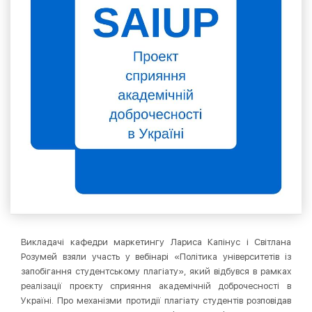
Викладачі кафедри маркетингу Лариса Капінус і Світлана
Розумей взяли участь у вебінарі «Політика університетів із
запобігання студентському плагіату», який відбувся в рамках
реалізації проєкту сприяння академічній доброчесності в
Україні. Про механізми протидії плагіату студентів розповідав