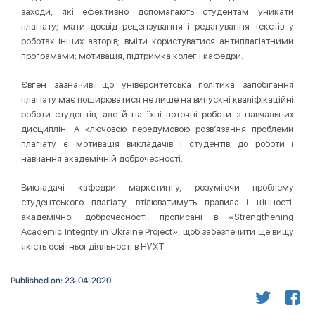
заходи, які ефективно допомагають студентам уникати
плагіату; мати досвід рецензування і редагування текстів у
роботах інших авторів; вміти користуватися антиплагіатними
програмами; мотивація, підтримка колег і кафедри.
Євген зазначив, що університетська політика запобігання
плагіату має поширюватися не лише на випускні кваліфікаційні
роботи студентів, але й на їхні поточні роботи з навчальних
дисциплін. А ключовою передумовою розв’язання проблеми
плагіату є мотивація викладачів і студентів до роботи і
навчання академічній доброчесності.
Викладачі кафедри маркетингу, розуміючи проблему
студентського плагіату, втілюватимуть правила і цінності
академічної доброчесності, прописані в «Strengthening
Academic Integrity in Ukraine Project», щоб забезпечити ще вищу
якість освітньої діяльності в НУХТ.
Published on: 23-04-2020