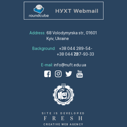
Address:
68 Volodymyrska str., 01601
Kyiv, Ukraine
Background:
+38 044 289-54-
+38 044 287-93-33
72
E-mail:
info@nuft.edu.ua
SITE IS DEVELOPED
F
R
E
S
H
CREATIVE WEB AGENCY