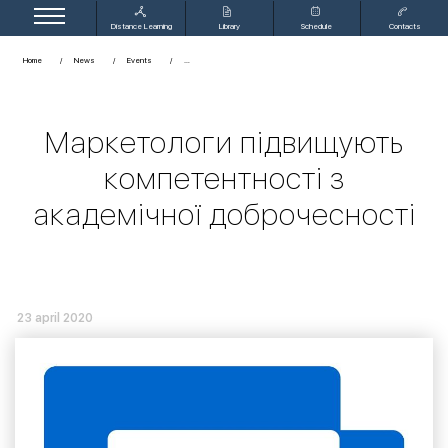
Distance Learning
Library
Schedule
Contacts
Home
News
Events
Маркетологи підвищують
компетентності з
академічної доброчесності
23 april 2020