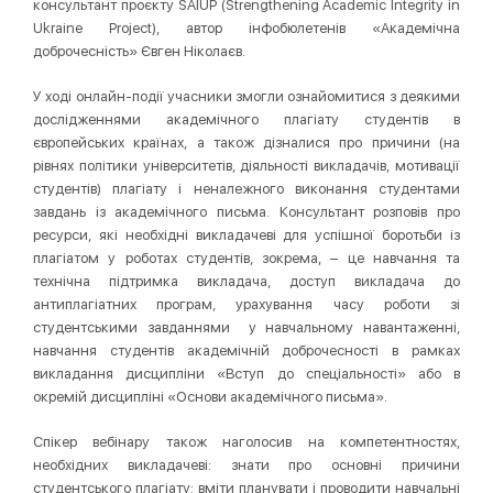
консультант проєкту SAIUP (Strengthening Academic Integrity in
Ukraine Project), автор інфобюлетенів «Академічна
доброчесність» Євген Ніколаєв.
У ході онлайн-події учасники змогли ознайомитися з деякими
дослідженнями академічного плагіату студентів в
європейських країнах, а також дізналися про причини (на
рівнях політики університетів, діяльності викладачів, мотивації
студентів) плагіату і неналежного виконання студентами
завдань із академічного письма. Консультант розповів про
ресурси, які необхідні викладачеві для успішної боротьби із
плагіатом у роботах студентів, зокрема, – це навчання та
технічна підтримка викладача, доступ викладача до
антиплагіатних програм, урахування часу роботи зі
студентськими завданнями у навчальному навантаженні,
навчання студентів академічній доброчесності в рамках
викладання дисципліни «Вступ до спеціальності» або в
окремій дисципліні «Основи академічного письма».
Спікер вебінару також наголосив на компетентностях,
необхідних викладачеві: знати про основні причини
студентського плагіату; вміти планувати і проводити навчальні