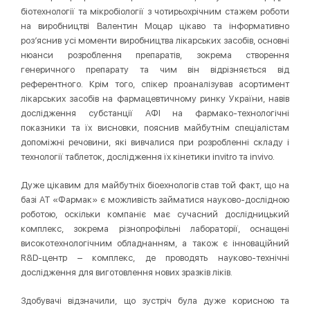
біотехнології та мікробіології з чотирьохрічним стажем роботи
на виробництві Валентин Моцар цікаво та інформативно
роз’яснив усі моменти виробництва лікарських засобів, основні
нюанси розроблення препаратів, зокрема створення
генеричного препарату та чим він відрізняється від
референтного. Крім того, спікер проаналізував асортимент
лікарських засобів на фармацевтичному ринку України, навів
дослідження субстанції АФІ на фармако-технологічні
показники та їх висновки, пояснив майбутнім спеціалістам
допоміжні речовини, які вивчалися при розробленні складу і
технології таблеток, дослідження їх кінетики invitro та invivo.
Дуже цікавим для майбутніх біоехнологів став той факт, що на
базі АТ «Фармак» є можливість займатися науково-дослідною
роботою, оскільки компаніє має сучасний дослідницький
комплекс, зокрема різнопрофільні лабораторії, оснащені
високотехнологічним обладнанням, а також є інноваційний
R&D-центр – комплекс, де проводять науково-технічні
дослідження для виготовлення нових зразків ліків.
Здобувачі відзначили, що зустріч була дуже корисною та