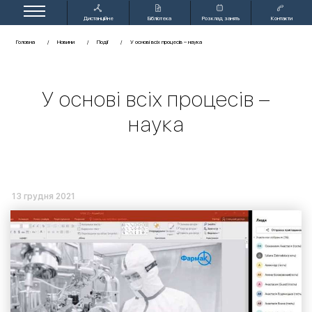
Дистанційне
Бібліотека
Розклад занять
Контакти
навчання
Головна
Новини
Події
У основі всіх процесів – наука
У основі всіх процесів –
наука
13 грудня 2021