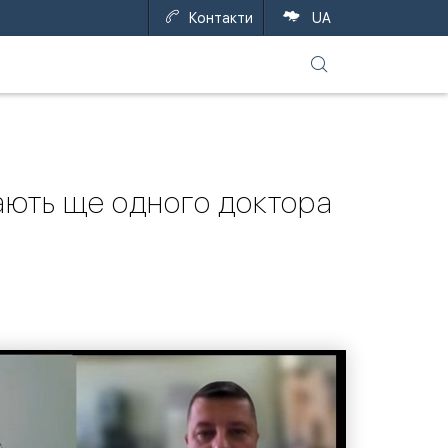
Контакти
EN
UA
ітають ще одного доктора