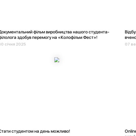
Документальний фільм виробництва нашого студента-
Відбу
філолога здобув перемогу на «Колофільм Фест»!
вчено
30 січня 2025
07 ве
Стати студентом на день можливо!
Оnlin