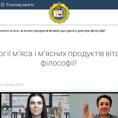
Розклад занять
логії м’яса і м’ясних продуктів вітають ще одного доктора філософії!
ії м’яса і м’ясних продуктів в
філософії!
29 серпня 2025