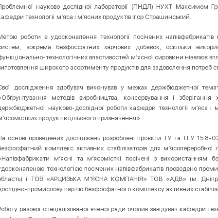
Проблемної науково-дослідної лабораторії (ПНДЛ) НУХТ Максимом Гри
кафедри технології м’яса і м’ясних продуктів Ігор Страшинський.
Метою роботи є удосконалення технології посічених напівфабрикатів 
систем, зокрема безфосфатних харчових добавок, оскільки викорис
функціонально-технологічних властивостей м’ясної сировини нівелює впли
виготовлення широкого асортименту продуктів для задоволення потреб с
Свої дослідження здобувач виконував у межах держбюджетної темат
«Обґрунтування методів виробництва, консервування і зберігання 
держбюджетної науково-дослідної роботи кафедри технології м’яса і м
м’ясомістких продуктів цільового призначення».
На основі проведених досліджень розроблені проєкти ТУ та ТІ У 15.8-
безфосфатний комплекс активних стабілізаторів для м’ясопереробної
«Напівфабрикати м’ясні та м’ясомісткі посічені з використанням бе
удосконаленою технологією посічених напівфабрикатів проведено проми
область) і ТОВ «АРЦИЗЬКА М’ЯСНА КОМПАНІЯ» ТОВ «АДВ» (м. Дніпр
дослідно-промислову партію безфосфатного комплексу активних стабіліза
Роботу разової спеціалізованої вченої ради очолив завідувач кафедри техн