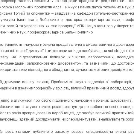
професор Василь Пасічний. У складі ради працювати: рецензентки – ка
молока і молочних продуктів Алла Тимчук і кандидатка технічних наук, 
Оксана Топчій та опонентки – завідувачка кафедри готельно-ресторанног
культури імені Івана Боберського, докторка ветеринарних наук, про
технологій та управління якістю продукції АПК Національного університе
технічних наук, професорка Лариса Баль-Прилипко.
Актуальність і наукова новизна представленого дисертаційного дослідженн
активної жвавої дискусії і низки запитань до здобувача, на які він дав вп
увагу на підтвердження великою кількістю лабораторних дослідж
рекомендацій, запропонованих дисертантом, та зазначили, що достові
використанням відповідного обладнання, сучасних методик досліджень і 
Підтримали колегу фахівці Проблемної науково-дослідної лабораторії, 
Маринін відзначив професійну зрілість, великий практичний досвід здобув
Тепло відгукнувся про свого підопічного науковий керівник дисертанта,
Максим ще зі студентських років прагнув до поглиблення своїх знань, ви
багато років пропрацював на виробництві, де здобув великий практичний 
науковець, здатний досліджувати, експериментувати, аналізувати та роби
За результатами публічного захисту разова спеціалізована вчена 