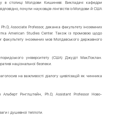
ку в столиці Молдови Кишиневі. Викладачі кафедри
відповідно, почули науковців-лінгвістів із Молдови й США
 Ph.D, Associate Professor, деканка факультету іноземних
нтка American Studies Center. Також із промовою щодо
ssor факультету іноземних мов Молдавського державного
-Флоридського університету (США) Джудіт МакЛоклан.
еративі національної безпеки.
) наголосив на важливості діалогу цивілізацій як чинника
Альберт Рінглштейн, Ph.D, Assistant Professor Ново-
аги і душевної теплоти.