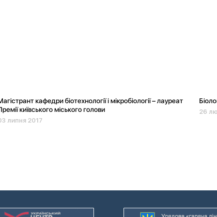
Магістрант кафедри біотехнології і мікробіології – лауреат
Біоло
Премії київського міського голови
26 л
03 липня 2017