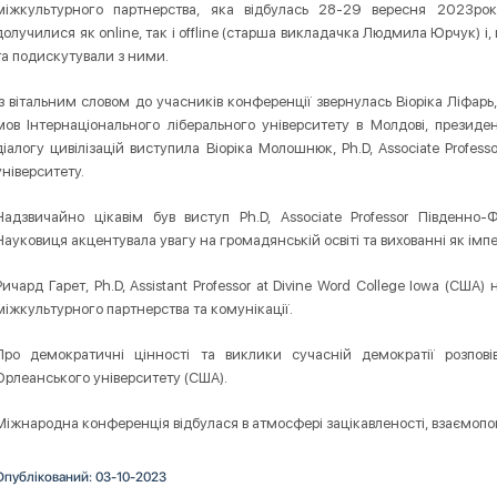
міжкультурного партнерства, яка відбулась 28-29 вересня 2023ро
долучилися як online, так i offline (старша викладачка Людмила Юрчук) і, 
та подискутували з ними.
Із вітальним словом до учасників конференції звернулась Віоріка Ліфарь,
мов Інтернаціонального ліберального університету в Молдові, президе
діалогу цивілізацій виступила Віоріка Молошнюк, Ph.D, Associate Profe
університету.
Надзвичайно цікавім був виступ Ph.D, Associate Professor Південно
Науковиця акцентувала увагу на громадянській освіті та вихованні як імп
Ричард Гарет, Ph.D, Assistant Professor at Divine Word College Iowa (США
міжкультурного партнерства та комунікації.
Про демократичні цінності та виклики сучасній демократії розповів 
Орлеанського університету (США).
Міжнародна конференція відбулася в атмосфері зацікавленості, взаємопов
Опублікований: 03-10-2023