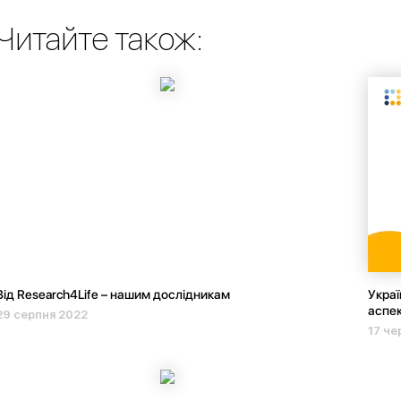
Читайте також:
Від Research4Life – нашим дослідникам
Украї
аспек
29 серпня 2022
17 че